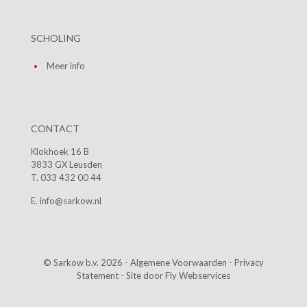
SCHOLING
Meer info
CONTACT
Klokhoek 16 B
3833 GX Leusden
T. 033 432 00 44
E. info@sarkow.nl
© Sarkow b.v. 2026 -
Algemene Voorwaarden
-
Privacy
Statement
- Site door
Fly Webservices