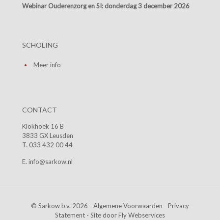
Webinar Ouderenzorg en SI:
donderdag 3 december 2026
SCHOLING
Meer info
CONTACT
Klokhoek 16 B
3833 GX Leusden
T. 033 432 00 44
E. info@sarkow.nl
© Sarkow b.v. 2026 -
Algemene Voorwaarden
-
Privacy
Statement
- Site door
Fly Webservices