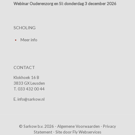
Webinar Ouderenzorg en SI:
donderdag 3 december 2026
SCHOLING
Meer info
CONTACT
Klokhoek 16 B
3833 GX Leusden
T. 033 432 00 44
E. info@sarkow.nl
© Sarkow b.v. 2026 -
Algemene Voorwaarden
-
Privacy
Statement
- Site door
Fly Webservices