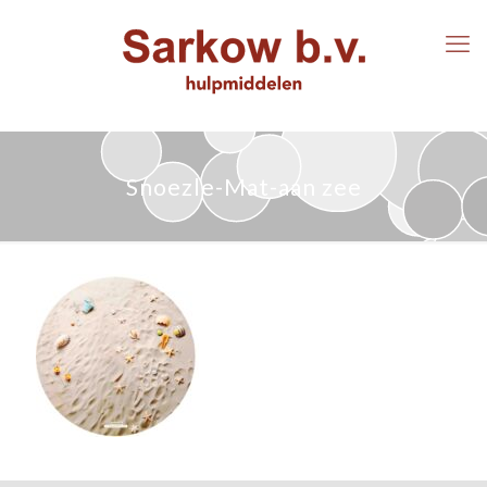
Snoezle-Mat-aan zee