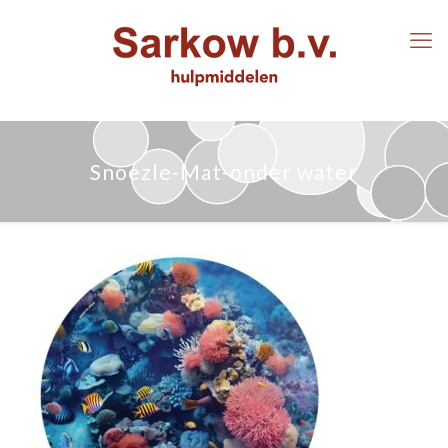
Snoezle-Mat-onder water