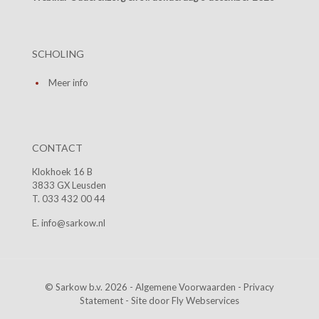
SCHOLING
Meer info
CONTACT
Klokhoek 16 B
3833 GX Leusden
T. 033 432 00 44
E. info@sarkow.nl
© Sarkow b.v. 2026 -
Algemene Voorwaarden
-
Privacy
Statement
- Site door
Fly Webservices