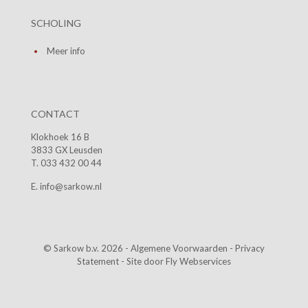
SCHOLING
Meer info
CONTACT
Klokhoek 16 B
3833 GX Leusden
T. 033 432 00 44
E. info@sarkow.nl
© Sarkow b.v. 2026 -
Algemene Voorwaarden
-
Privacy
Statement
- Site door
Fly Webservices