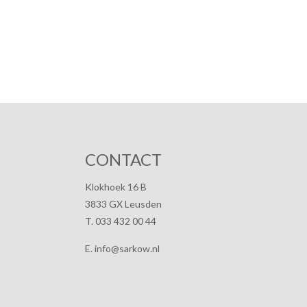
CONTACT
Klokhoek 16 B
3833 GX Leusden
T. 033 432 00 44
E. info@sarkow.nl