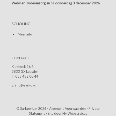
Webinar Ouderenzorg en SI:
donderdag 3 december 2026
SCHOLING
Meer info
CONTACT
Klokhoek 16 B
3833 GX Leusden
T. 033 432 00 44
E. info@sarkow.nl
© Sarkow b.v. 2026 -
Algemene Voorwaarden
-
Privacy
Statement
- Site door
Fly Webservices