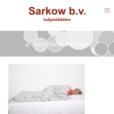
granualetdyne-046-high