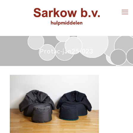
Protac-jan25-023