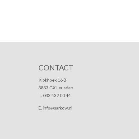
CONTACT
Klokhoek 16 B
3833 GX Leusden
T. 033 432 00 44
E. info@sarkow.nl