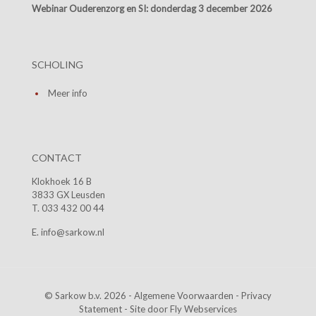
Webinar Ouderenzorg en SI:
donderdag 3 december 2026
SCHOLING
Meer info
CONTACT
Klokhoek 16 B
3833 GX Leusden
T. 033 432 00 44
E. info@sarkow.nl
© Sarkow b.v. 2026 -
Algemene Voorwaarden
-
Privacy
Statement
- Site door
Fly Webservices