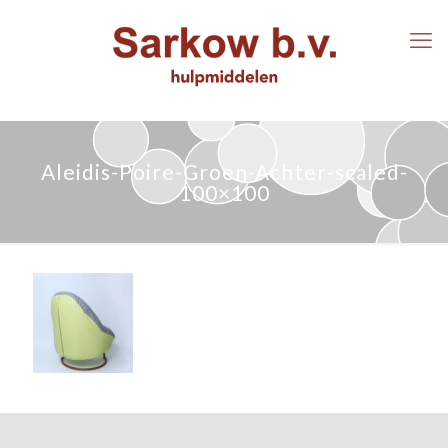
Aleidis-Poire-Groen-Achter-scaled-
100×100