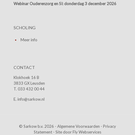
Webinar Ouderenzorg en SI:
donderdag 3 december 2026
SCHOLING
Meer info
CONTACT
Klokhoek 16 B
3833 GX Leusden
T. 033 432 00 44
E. info@sarkow.nl
© Sarkow b.v. 2026 -
Algemene Voorwaarden
-
Privacy
Statement
- Site door
Fly Webservices