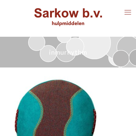
inmurhythm