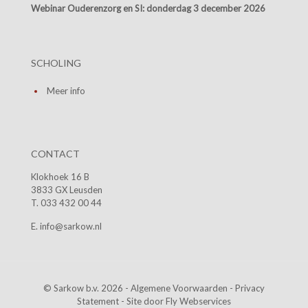
Webinar Ouderenzorg en SI:
donderdag 3 december 2026
SCHOLING
Meer info
CONTACT
Klokhoek 16 B
3833 GX Leusden
T. 033 432 00 44
E. info@sarkow.nl
© Sarkow b.v. 2026 -
Algemene Voorwaarden
-
Privacy
Statement
- Site door
Fly Webservices