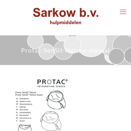
Protac-SenSit-Nature-manual