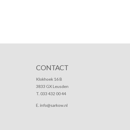
CONTACT
Klokhoek 16 B
3833 GX Leusden
T. 033 432 00 44
E. info@sarkow.nl