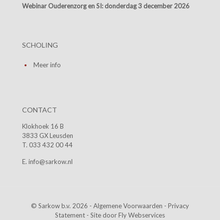
Webinar Ouderenzorg en SI:
donderdag 3 december 2026
SCHOLING
Meer info
CONTACT
Klokhoek 16 B
3833 GX Leusden
T. 033 432 00 44
E. info@sarkow.nl
© Sarkow b.v. 2026 -
Algemene Voorwaarden
-
Privacy
Statement
- Site door
Fly Webservices