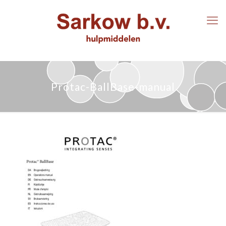
Protac-BallBase-manual