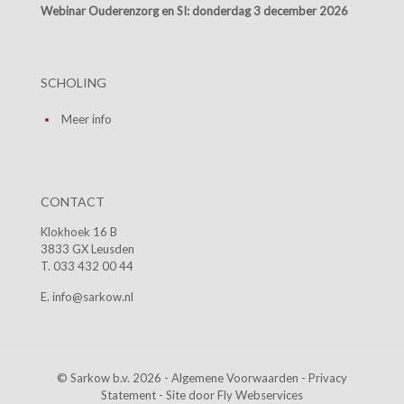
Webinar Ouderenzorg en SI:
donderdag 3 december 2026
SCHOLING
Meer info
CONTACT
Klokhoek 16 B
3833 GX Leusden
T. 033 432 00 44
E. info@sarkow.nl
© Sarkow b.v. 2026 -
Algemene Voorwaarden
-
Privacy
Statement
- Site door
Fly Webservices