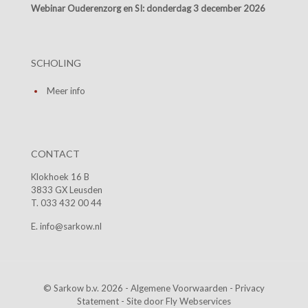
Webinar Ouderenzorg en SI:
donderdag 3 december 2026
SCHOLING
Meer info
CONTACT
Klokhoek 16 B
3833 GX Leusden
T. 033 432 00 44
E. info@sarkow.nl
© Sarkow b.v. 2026 -
Algemene Voorwaarden
-
Privacy
Statement
- Site door
Fly Webservices