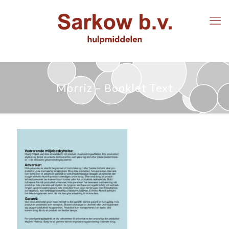
Morriz – Booklet Text