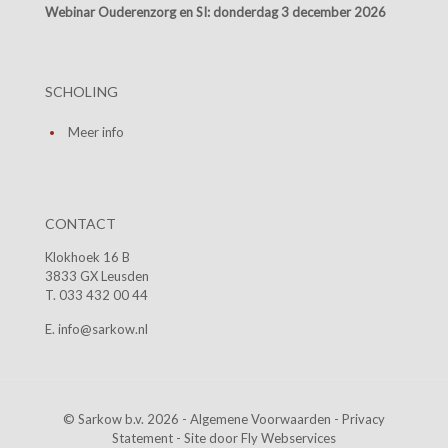
Webinar Ouderenzorg en SI:
donderdag 3 december 2026
SCHOLING
Meer info
CONTACT
Klokhoek 16 B
3833 GX Leusden
T. 033 432 00 44
E. info@sarkow.nl
© Sarkow b.v. 2026 -
Algemene Voorwaarden
-
Privacy
Statement
- Site door
Fly Webservices