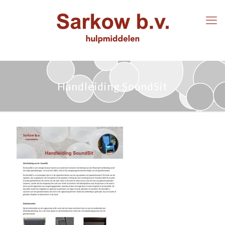
Handleiding SoundSit