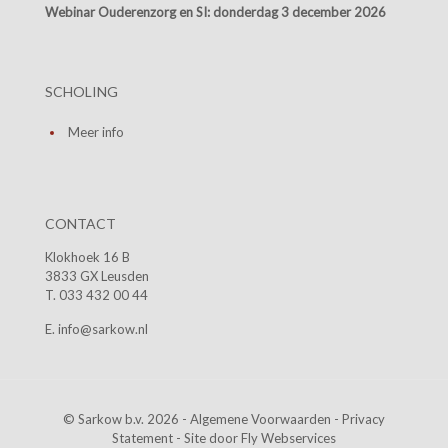
Webinar Ouderenzorg en SI:
donderdag 3 december 2026
SCHOLING
Meer info
CONTACT
Klokhoek 16 B
3833 GX Leusden
T. 033 432 00 44
E. info@sarkow.nl
© Sarkow b.v. 2026 -
Algemene Voorwaarden
-
Privacy
Statement
- Site door
Fly Webservices