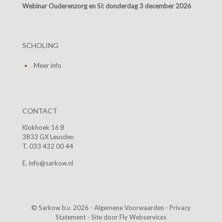
Webinar Ouderenzorg en SI:
donderdag 3 december 2026
SCHOLING
Meer info
CONTACT
Klokhoek 16 B
3833 GX Leusden
T. 033 432 00 44
E. info@sarkow.nl
© Sarkow b.v. 2026 -
Algemene Voorwaarden
-
Privacy
Statement
- Site door
Fly Webservices