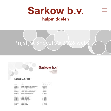
Prijslijst Snoezle® 2026 website