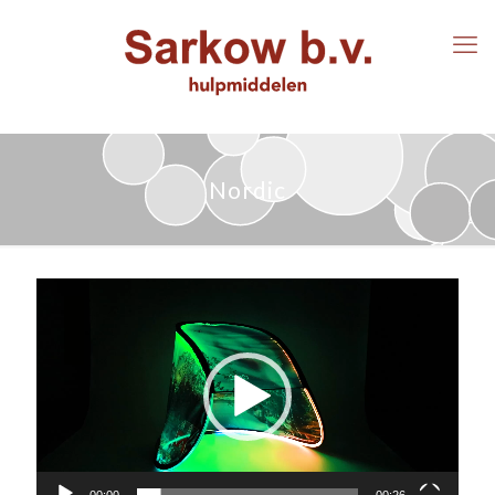
Nordic
Videospeler
00:00
00:26