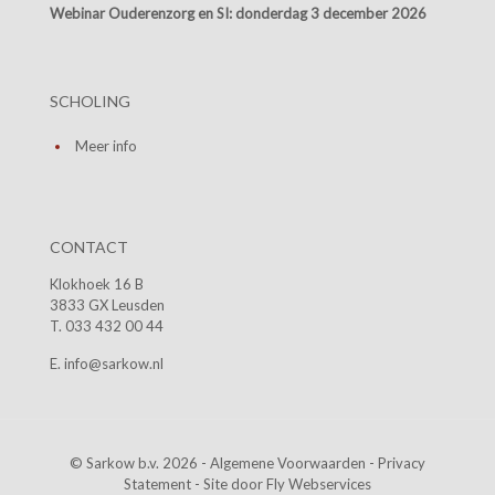
Webinar Ouderenzorg en SI:
donderdag 3 december 2026
SCHOLING
Meer info
CONTACT
Klokhoek 16 B
3833 GX Leusden
T. 033 432 00 44
E. info@sarkow.nl
© Sarkow b.v. 2026 -
Algemene Voorwaarden
-
Privacy
Statement
- Site door
Fly Webservices