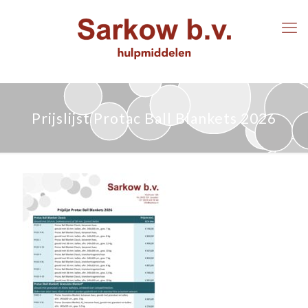
Prijslijst Protac Ball Blankets 2026