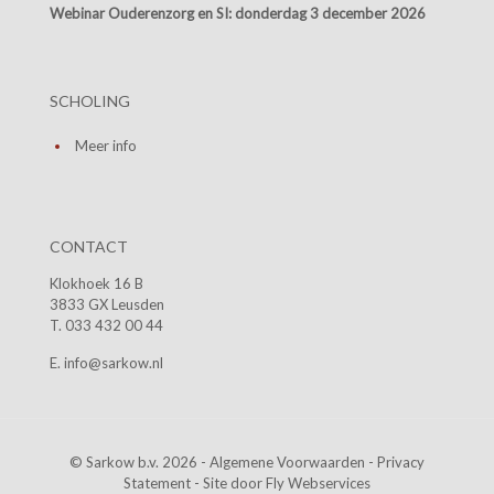
Webinar Ouderenzorg en SI:
donderdag 3 december 2026
SCHOLING
Meer info
CONTACT
Klokhoek 16 B
3833 GX Leusden
T. 033 432 00 44
E. info@sarkow.nl
© Sarkow b.v. 2026 -
Algemene Voorwaarden
-
Privacy
Statement
- Site door
Fly Webservices