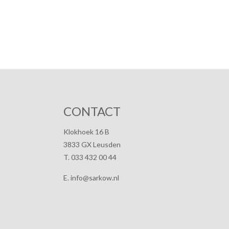
CONTACT
Klokhoek 16 B
3833 GX Leusden
T. 033 432 00 44
E. info@sarkow.nl