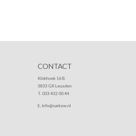
CONTACT
Klokhoek 16 B
3833 GX Leusden
T. 033 432 00 44
E. info@sarkow.nl