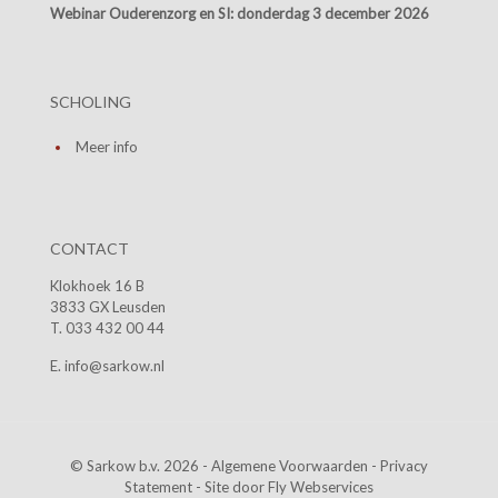
Webinar Ouderenzorg en SI:
donderdag 3 december 2026
SCHOLING
Meer info
CONTACT
Klokhoek 16 B
3833 GX Leusden
T. 033 432 00 44
E. info@sarkow.nl
© Sarkow b.v. 2026 -
Algemene Voorwaarden
-
Privacy
Statement
- Site door
Fly Webservices