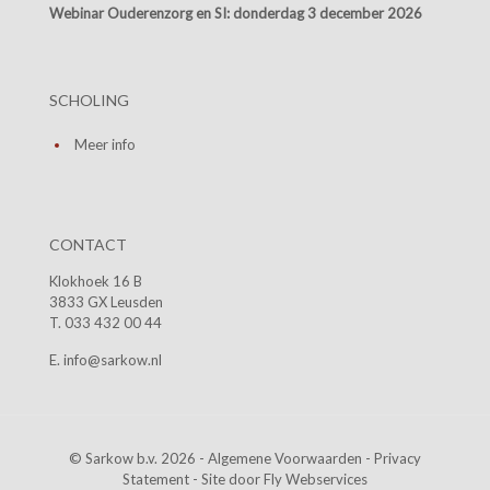
Webinar Ouderenzorg en SI:
donderdag 3 december 2026
SCHOLING
Meer info
CONTACT
Klokhoek 16 B
3833 GX Leusden
T. 033 432 00 44
E. info@sarkow.nl
© Sarkow b.v. 2026 -
Algemene Voorwaarden
-
Privacy
Statement
- Site door
Fly Webservices