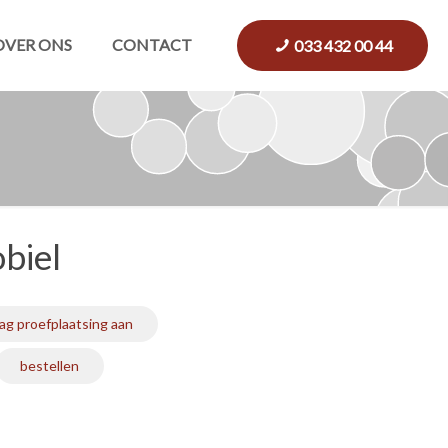
OVER ONS
CONTACT
033 432 00 44
biel
ag proefplaatsing aan
bestellen