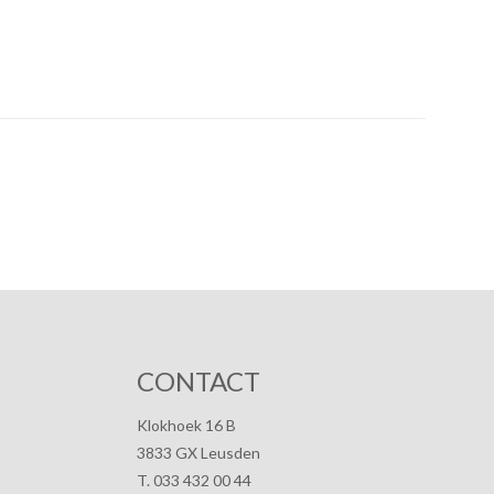
CONTACT
Klokhoek 16 B
3833 GX Leusden
T. 033 432 00 44