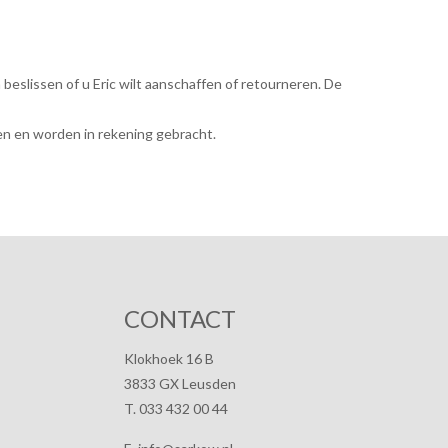
eslissen of u Eric wilt aanschaffen of retourneren. De
en en worden in rekening gebracht.
CONTACT
Klokhoek 16 B
3833 GX Leusden
T. 033 432 00 44