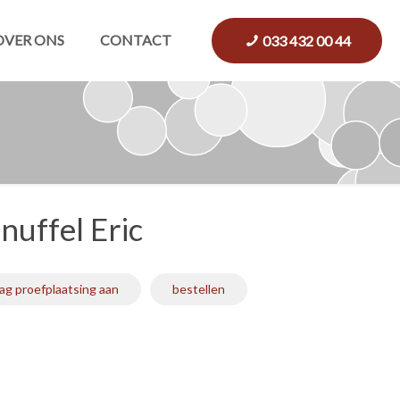
OVER ONS
CONTACT
033 432 00 44
uffel Eric
ag proefplaatsing aan
bestellen