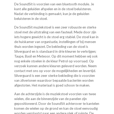
De SoundSit is voorzien van een bluetooth module. Je
kunt alle geluiden afspelen en in de stoel beluisteren.
Nadat de verbinding is gemaakt, kun je de geluiden
beluisteren in de stoel.
De SoundSit muziekstoel is een zeer robuuste en sterke
stoel met de uitstraling van een fauteuil. Mede door zijn
iets hogere gewicht is de stoel erg stabiel. De stoel kan in
de huiskamer van organisatie, instellingen of bij mensen
thuis worden ingezet. De bekleding van de stoel is
Silverguard en is standaard in drie kleuren te verkrijgen;
Taupe, Basil en Meteoor. Op dit moment hebben wij ook
nog enkele stoelen in de kleur Petrol op voorraad. Op
verzoek kunnen andere kleuren geleverd worden. Neem
contact met ons op voor de mogelijkheden en levertijd.
Silverguard is een zeer sterke bekleding die is voorzien
van zilverionen waardoor bepaalde bacteriën worden
afgestoten. Het materiaal is goed schoon te maken.
Aan de achterzijde is de muziekstoel voorzien van twee
wielen, die aan de binnenzijde van de panelen zijn
gepositioneerd. Door de SoundSit achterover te kantelen
komen de wielen op de grond en kan de stoel eenvoudig
worden verplaatst naar een andere plek of ruimte. De