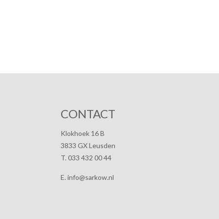
CONTACT
Klokhoek 16 B
3833 GX Leusden
T. 033 432 00 44
E. info@sarkow.nl