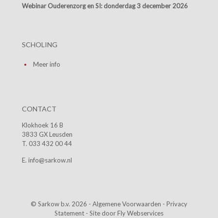
Webinar Ouderenzorg en SI:
donderdag 3 december 2026
SCHOLING
Meer info
CONTACT
Klokhoek 16 B
3833 GX Leusden
T. 033 432 00 44
E. info@sarkow.nl
© Sarkow b.v. 2026 -
Algemene Voorwaarden
-
Privacy
Statement
- Site door
Fly Webservices