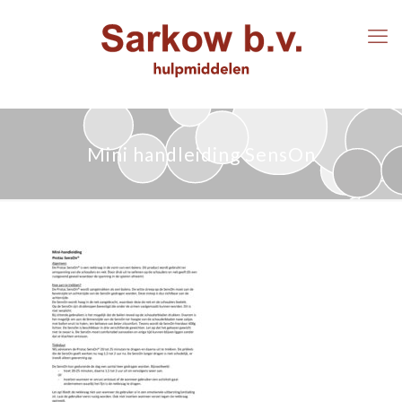
Mini handleiding SensOn