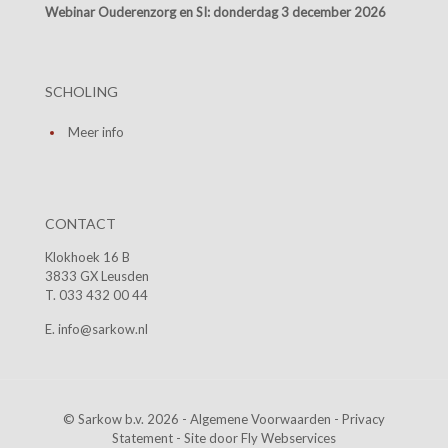
Webinar Ouderenzorg en SI:
donderdag 3 december 2026
SCHOLING
Meer info
CONTACT
Klokhoek 16 B
3833 GX Leusden
T. 033 432 00 44
E. info@sarkow.nl
© Sarkow b.v. 2026 -
Algemene Voorwaarden
-
Privacy
Statement
- Site door
Fly Webservices