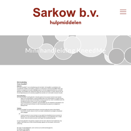
Mini handleiding KneedMe