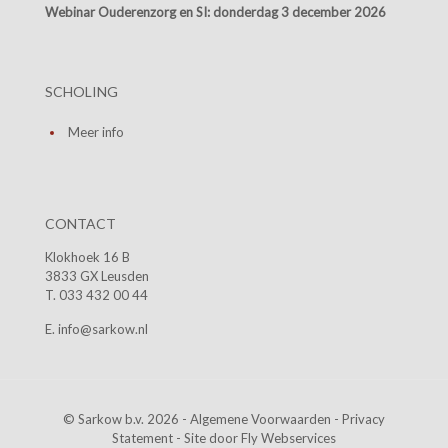
Webinar Ouderenzorg en SI:
donderdag 3 december 2026
SCHOLING
Meer info
CONTACT
Klokhoek 16 B
3833 GX Leusden
T. 033 432 00 44
E. info@sarkow.nl
© Sarkow b.v. 2026 -
Algemene Voorwaarden
-
Privacy
Statement
- Site door
Fly Webservices