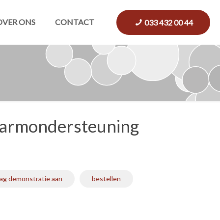
OVER ONS
CONTACT
033 432 00 44
 armondersteuning
aag demonstratie aan
bestellen