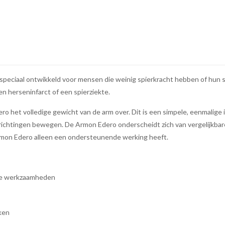
 speciaal ontwikkeld voor mensen die weinig spierkracht hebben of hun s
en herseninfarct of een spierziekte.
et volledige gewicht van de arm over. Dit is een simpele, eenmalige i
e richtingen bewegen. De Armon Edero onderscheidt zich van vergelijkbare
rmon Edero alleen een ondersteunende werking heeft.
che werkzaamheden
ken