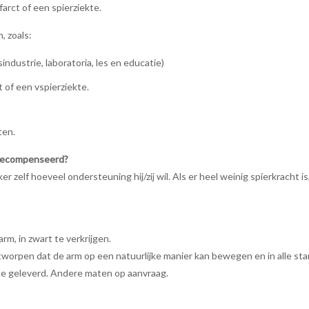
arct of een spierziekte.
 zoals:
ustrie, laboratoria, les en educatie)
of een vspierziekte.
ten.
t gecompenseerd?
ker zelf hoeveel ondersteuning hij/zij wil. Als er heel weinig spierkrach
rm, in zwart te verkrijgen.
ntworpen dat de arm op een natuurlijke manier kan bewegen en in alle st
ce geleverd. Andere maten op aanvraag.