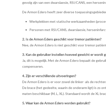
gevolg zijn van een dwarslaesie, RSI/CANS, een herseninf
De Armon Edero heeft zeer diverse toepassingsgebieden,
Werkplekken met statische werkzaamheden (procesind
Personen met RSI/CANS, dwarslaesie, herseninfarct 
2. Is de Armon Edero geschikt voor tremor patiënten?
Nee, de Armon Edero is niet geschikt voor tremor patiën
3. Kan de gebruiker instellen hoeveel gewicht er word
Ja, dit is mogelijk. Met de Armon Edero bepaalt de gebrui
compenseren.
4. Zijn er verschillende uitvoeringen?
De Armon Edero is er voor zowel de linker- als de rechtera
De brace (het gedeelte, waarin de onderarm ligt) is zo o
maten beschikbaar (M, L, XL). Standaard wordt de XL bra
5. Waar kan de Armon Edero worden gebruikt?