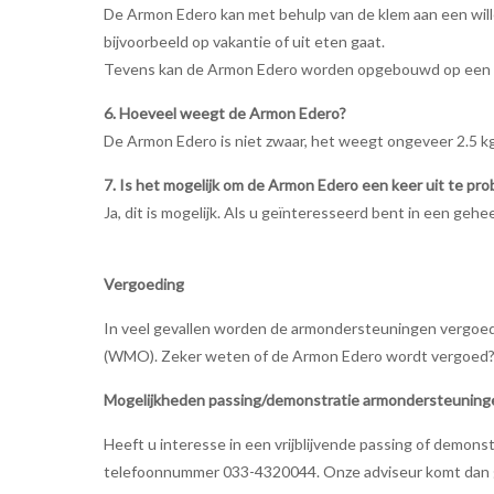
De Armon Edero kan met behulp van de klem aan een wille
bijvoorbeeld op vakantie of uit eten gaat.
Tevens kan de Armon Edero worden opgebouwd op een rols
6. Hoeveel weegt de Armon Edero?
De Armon Edero is niet zwaar, het weegt ongeveer 2.5 kg
7. Is het mogelijk om de Armon Edero een keer uit te pr
Ja, dit is mogelijk. Als u geïnteresseerd bent in een ge
Vergoeding
In veel gevallen worden de armondersteuningen vergoed 
(WMO). Zeker weten of de Armon Edero wordt vergoed? 
Mogelijkheden passing/demonstratie armondersteuning
Heeft u interesse in een vrijblijvende passing of demon
telefoonnummer 033-4320044. Onze adviseur komt dan gra