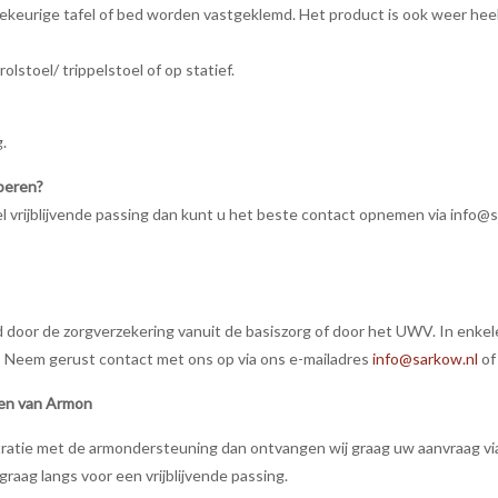
keurige tafel of bed worden vastgeklemd. Het product is ook weer heel
toel/ trippelstoel of op statief.
.
oberen?
heel vrijblijvende passing dan kunt u het beste contact opnemen via info
door de zorgverzekering vanuit de basiszorg of door het UWV. In enkel
Neem gerust contact met ons op via ons e-mailadres
info@sarkow.nl
of
en van Armon
stratie met de armondersteuning dan ontvangen wij graag uw aanvraag vi
ag langs voor een vrijblijvende passing.