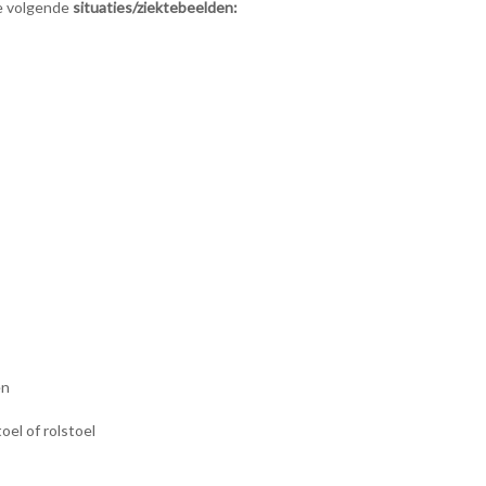
e volgende
situaties/ziektebeelden:
en
oel of rolstoel