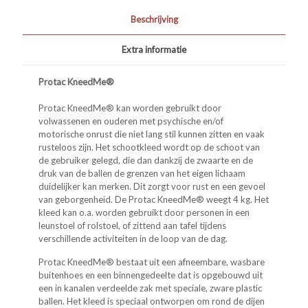
Beschrijving
Extra informatie
Protac KneedMe®
Protac KneedMe® kan worden gebruikt door
volwassenen en ouderen met psychische en/of
motorische onrust die niet lang stil kunnen zitten en vaak
rusteloos zijn. Het schootkleed wordt op de schoot van
de gebruiker gelegd, die dan dankzij de zwaarte en de
druk van de ballen de grenzen van het eigen lichaam
duidelijker kan merken. Dit zorgt voor rust en een gevoel
van geborgenheid. De Protac KneedMe® weegt 4 kg. Het
kleed kan o.a. worden gebruikt door per­sonen in een
leunstoel of rolstoel, of zittend aan tafel tijdens
verschillende activiteiten in de loop van de dag.
Protac KneedMe® bestaat uit een afneembare, wasbare
bui­tenhoes en een binnengedeelte dat is opgebouwd uit
een in kanalen verdeelde zak met speciale, zware plastic
ballen. Het kleed is speciaal ontworpen om rond de dijen