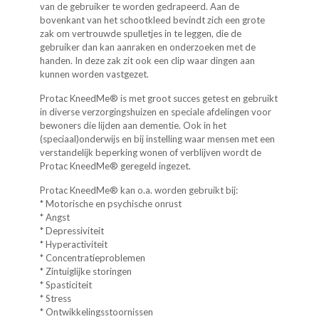
van de gebrui­ker te worden gedrapeerd. Aan de
bovenkant van het schootkleed bevindt zich een grote
zak om vertrouwde spulletjes in te leggen, die de
gebruiker dan kan aanraken en onderzoeken met de
handen. In deze zak zit ook een clip waar dingen aan
kunnen worden vastgezet.
Protac KneedMe® is met groot succes getest en gebruikt
in diver­se verzorgingshuizen en speciale afdelingen voor
bewoners die lijden aan dementie. Ook in het
(speciaal)onderwijs en bij instelling waar mensen met een
verstandelijk beperking wonen of verblijven wordt de
Protac KneedMe® geregeld ingezet.
Protac KneedMe® kan o.a. worden gebruikt bij:
* Motorische en psychische onrust
* Angst
* Depressiviteit
* Hyperactiviteit
* Concentratieproblemen
* Zintuiglijke storingen
* Spasticiteit
* Stress
* Ontwikkelingsstoornissen