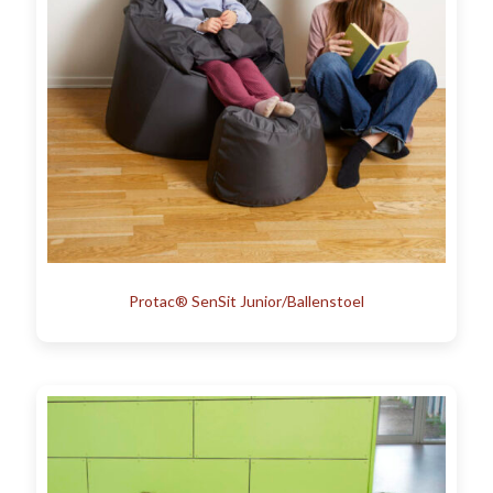
Protac® SenSit Junior/Ballenstoel