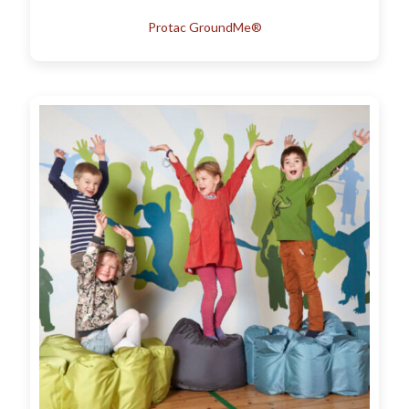
Protac GroundMe®