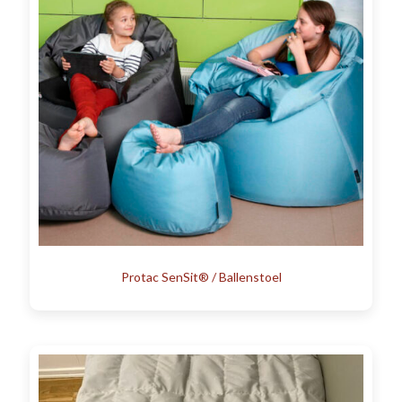
Protac SenSit® / Ballenstoel