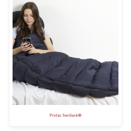
Protac SenSack®