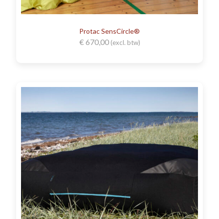
Protac SensCircle®
€
670,00
(excl. btw)