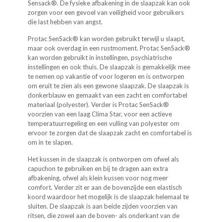
Sensack®. De fysieke afbakening in de slaapzak kan ook
zorgen voor een gevoel van veiligheid voor gebruikers
die last hebben van angst.
Protac SenSack® kan worden gebruikt terwijl u slaapt,
maar ook overdag in een rustmoment. Protac SenSack®
kan worden gebruikt in instellingen, psychiatrische
instellingen en ook thuis. De slaapzak is gemakkelijk mee
te nemen op vakantie of voor logeren en is ontworpen
om eruit te zien als een gewone slaapzak. De slaapzak is
donkerblauw en gemaakt van een zacht en comfortabel
materiaal (polyester). Verder is Protac SenSack®
voorzien van een laag Clima Star, voor een actieve
temperatuurregeling en een vulling van polyester om
ervoor te zorgen dat de slaapzak zacht en comfortabel is
om in te slapen.
Het kussen in de slaapzak is ontworpen om ofwel als
capuchon te gebruiken en bij te dragen aan extra
afbakening, ofwel als klein kussen voor nog meer
comfort. Verder zit er aan de bovenzijde een elastisch
koord waardoor het mogelijk is de slaapzak helemaal te
sluiten. De slaapzak is aan beide zijden voorzien van
ritsen, die zowel aan de boven- als onderkant van de