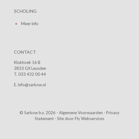
SCHOLING
Meer info
CONTACT
Klokhoek 16 B
3833 GX Leusden
T. 033 432 00 44
E. info@sarkow.nl
© Sarkow b.v. 2026 -
Algemene Voorwaarden
-
Privacy
Statement
- Site door
Fly Webservices