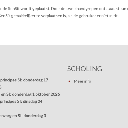
er de SenSit wordt geplaatst. Door de twee handgrepen ontstaat steun 
it gemakkelijker te verplaatsen is, als de gebruiker er niet in zit.
SCHOLING
principes SI:
donderdag 17
Meer info
6
 en SI:
donderdag 1 oktober 2026
rincipes SI:
dinsdag 24
nzorg en SI:
donderdag 3