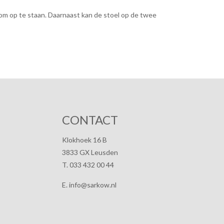
om op te staan. Daarnaast kan de stoel op de twee
CONTACT
Klokhoek 16 B
3833 GX Leusden
T. 033 432 00 44
E. info@sarkow.nl