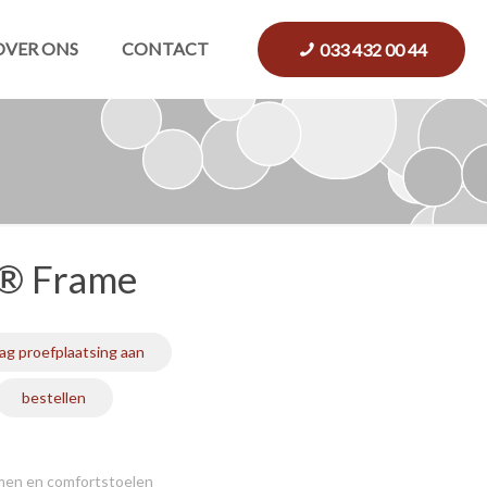
OVER ONS
CONTACT
033 432 00 44
t® Frame
ag proefplaatsing aan
bestellen
emen en comfortstoelen