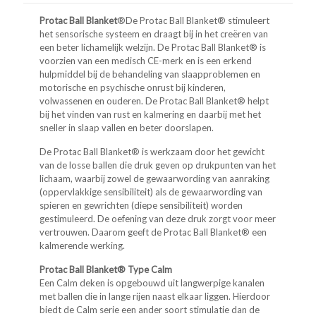
Protac Ball Blanket
®De Protac Ball Blanket® stimuleert
het sensorische systeem en draagt bij in het creëren van
een beter lichamelijk welzijn. De Protac Ball Blanket® is
voorzien van een medisch CE-merk en is een erkend
hulpmiddel bij de behandeling van slaapproblemen en
motorische en psychische onrust bij kinderen,
volwassenen en ouderen. De Protac Ball Blanket® helpt
bij het vinden van rust en kalmering en daarbij met het
sneller in slaap vallen en beter doorslapen.
De Protac Ball Blanket® is werkzaam door het gewicht
van de losse ballen die druk geven op drukpunten van het
lichaam, waarbij zowel de gewaarwording van aanraking
(oppervlakkige sensibiliteit) als de gewaarwording van
spieren en gewrichten (diepe sensibiliteit) worden
gestimuleerd. De oefening van deze druk zorgt voor meer
vertrouwen. Daarom geeft de Protac Ball Blanket® een
kalmerende werking.
Protac Ball Blanket® Type Calm
Een Calm deken is opgebouwd uit langwerpige kanalen
met ballen die in lange rijen naast elkaar liggen. Hierdoor
biedt de Calm serie een ander soort stimulatie dan de