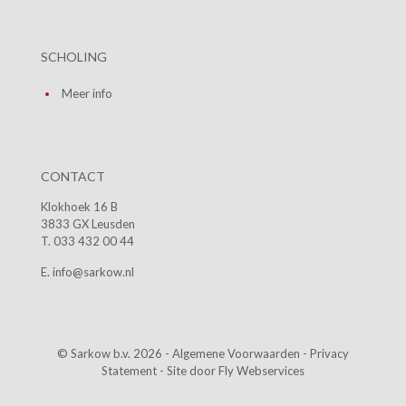
SCHOLING
Meer info
CONTACT
Klokhoek 16 B
3833 GX Leusden
T. 033 432 00 44
E. info@sarkow.nl
© Sarkow b.v. 2026 -
Algemene Voorwaarden
-
Privacy
Statement
- Site door
Fly Webservices