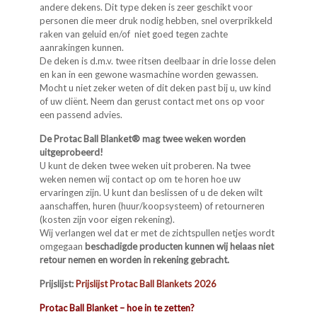
andere dekens. Dit type deken is zeer geschikt voor
personen die meer druk nodig hebben, snel overprikkeld
raken van geluid en/of niet goed tegen zachte
aanrakingen kunnen.
De deken is d.m.v. twee ritsen deelbaar in drie losse delen
en kan in een gewone wasmachine worden gewassen.
Mocht u niet zeker weten of dit deken past bij u, uw kind
of uw cliënt. Neem dan gerust contact met ons op voor
een passend advies.
De Protac Ball Blanket® mag twee weken worden
uitgeprobeerd!
U kunt de deken twee weken uit proberen. Na twee
weken nemen wij contact op om te horen hoe uw
ervaringen zijn. U kunt dan beslissen of u de deken wilt
aanschaffen, huren (huur/koopsysteem) of retourneren
(kosten zijn voor eigen rekening).
Wij verlangen wel dat er met de zichtspullen netjes wordt
omgegaan
beschadigde producten kunnen wij helaas niet
retour nemen en worden in rekening gebracht.
Prijslijst:
Prijslijst Protac Ball Blankets 2026
Protac Ball Blanket – hoe in te zetten?