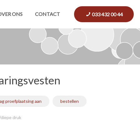
OVER ONS
CONTACT
033 432 00 44
aringsvesten
ag proefplaatsing aan
bestellen
/diepe druk