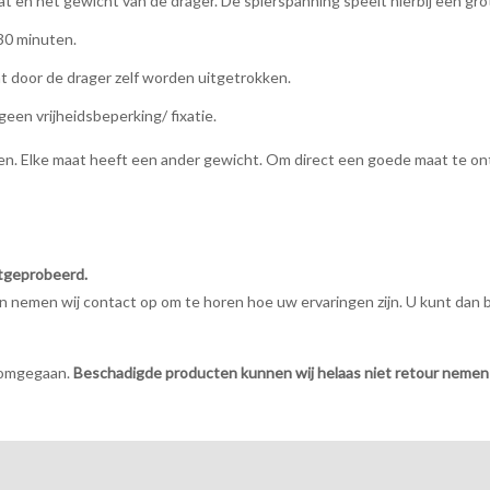
 en het gewicht van de drager. De spierspanning speelt hierbij een grot
30 minuten.
 door de drager zelf worden uitgetrokken.
geen vrijheidsbeperking/ fixatie.
aten. Elke maat heeft een ander gewicht. Om direct een goede maat te 
tgeprobeerd.
nemen wij contact op om te horen hoe uw ervaringen zijn. U kunt dan be
t omgegaan.
Beschadigde producten kunnen wij helaas niet retour nemen