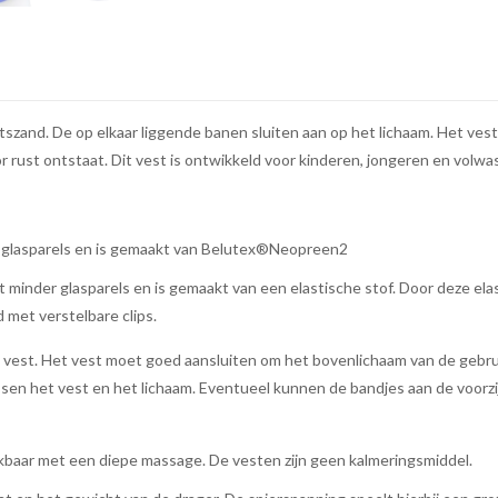
szand. De op elkaar liggende banen sluiten aan op het lichaam. Het ves
 rust ontstaat. Dit vest is ontwikkeld voor kinderen, jongeren en volw
t glasparels en is gemaakt van Belutex®Neopreen2
 minder glasparels en is gemaakt van een elastische stof. Door deze elas
d met verstelbare clips.
est. Het vest moet goed aansluiten om het bovenlichaam van de gebruik
ssen het vest en het lichaam. Eventueel kunnen de bandjes aan de voorzi
kbaar met een diepe massage. De vesten zijn geen kalmeringsmiddel.