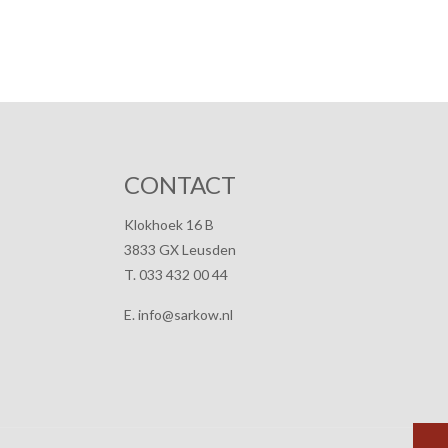
CONTACT
Klokhoek 16 B
3833 GX Leusden
T. 033 432 00 44
E. info@sarkow.nl