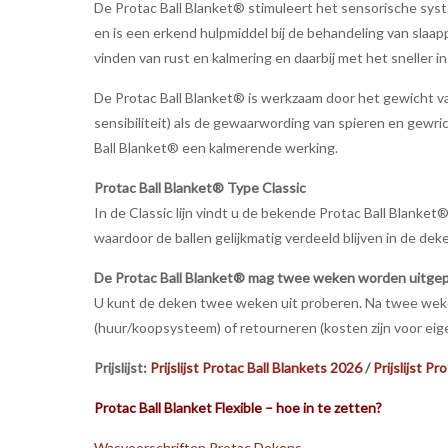
De Protac Ball Blanket® stimuleert het sensorische syste
en is een erkend hulpmiddel bij de behandeling van slaa
vinden van rust en kalmering en daarbij met het sneller in
De Protac Ball Blanket® is werkzaam door het gewicht va
sensibiliteit) als de gewaarwording van spieren en gewr
Ball Blanket® een kalmerende werking.
Protac Ball Blanket® Type Classic
In de Classic lijn vindt u de bekende Protac Ball Blanke
waardoor de ballen gelijkmatig verdeeld blijven in de d
De Protac Ball Blanket® mag twee weken worden uitge
U kunt de deken twee weken uit proberen. Na twee weken
(huur/koopsysteem) of retourneren (kosten zijn voor eig
Prijslijst:
Prijslijst Protac Ball Blankets 2026
/
Prijslijst P
Protac Ball Blanket Flexible – hoe in te zetten?
Wasvoorschriften Protac Dekens