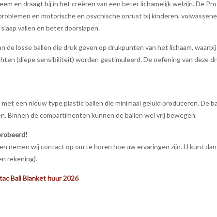
em en draagt bij in het creëren van een beter lichamelijk welzijn. De P
pproblemen en motorische en psychische onrust bij kinderen, volwassenen
 slaap vallen en beter doorslapen.
n de losse ballen die druk geven op drukpunten van het lichaam, waarbi
ichten (diepe sensibiliteit) worden gestimuleerd. De oefening van deze 
t® met een nieuw type plastic ballen die minimaal geluid produceren. De 
eken. Binnen de compartimenten kunnen de ballen wel vrij bewegen.
probeerd!
 nemen wij contact op om te horen hoe uw ervaringen zijn. U kunt dan 
en rekening).
rotac Ball Blanket huur 2026