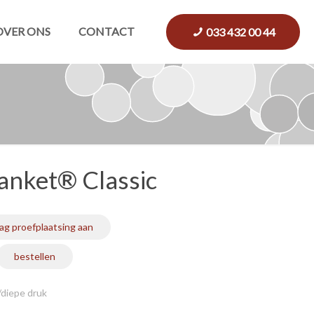
OVER ONS
CONTACT
033 432 00 44
lanket® Classic
ag proefplaatsing aan
bestellen
/diepe druk