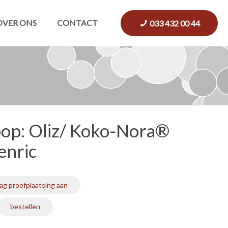
OVER ONS
CONTACT
033 432 00 44
op: Oliz/ Koko-Nora®
Henric
ag proefplaatsing aan
bestellen