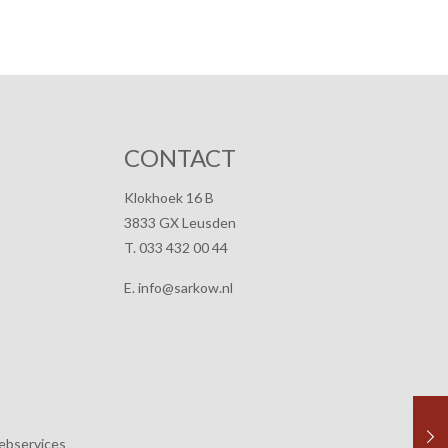
CONTACT
Klokhoek 16 B
3833 GX Leusden
T. 033 432 00 44
E. info@sarkow.nl
ebservices