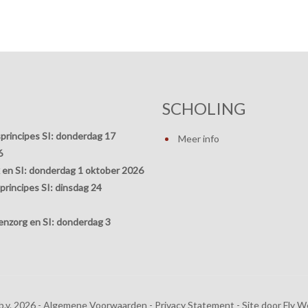
SCHOLING
principes SI:
donderdag 17
Meer info
6
 en SI:
donderdag 1 oktober 2026
rincipes SI:
dinsdag 24
nzorg en SI:
donderdag 3
.v. 2026 -
Algemene Voorwaarden
-
Privacy Statement
- Site door
Fly W